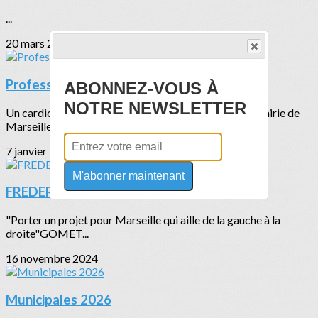
...
20 mars 2025
Professeur Frédéric COLLART
ABONNEZ-VOUS À
NOTRE NEWSLETTER
Un cardiologue de l'AP-HM se lance à l'assaut de la mairie de
MarseilleWHAT'UP DOC...
7 janvier 2025
M'abonner maintenant
FREDERIC COLLART :
"Porter un projet pour Marseille qui aille de la gauche à la
droite"GOMET...
16 novembre 2024
Municipales 2026