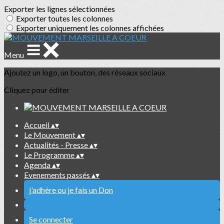
Exporter les lignes sélectionnées
Exporter toutes les colonnes
Exporter uniquement les colonnes affichées
Menu
Ajoutez un logo, un bouton, des réseaux sociaux
Cliquez pour éditer
Accueil
▴
▾
Le Mouvement
▴
▾
Actualités - Presse
▴
▾
Le Programme
▴
▾
Agenda
▴
▾
Evenements passés
▴
▾
j'adhère ou je fais un Don
Se connecter