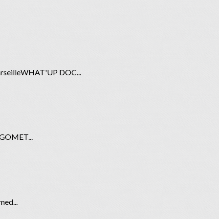
 MarseilleWHAT'UP DOC...
te"GOMET...
ed...