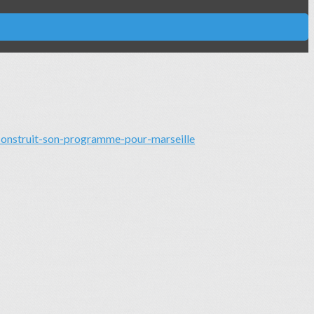
construit-son-programme-pour-marseille