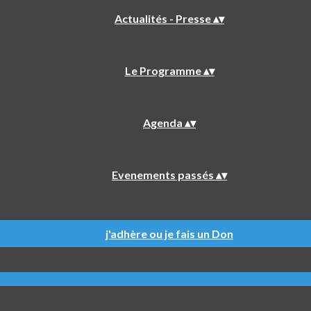
Actualités - Presse
▴
▾
Le Programme
▴
▾
Agenda
▴
▾
Evenements passés
▴
▾
j'adhère ou je fais un Don