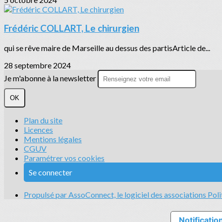
Frédéric COLLART, Le chirurgien
qui se rêve maire de Marseille au dessus des partisArticle de...
28 septembre 2024
Je m'abonne à la newsletter
OK
Plan du site
Licences
Mentions légales
CGUV
Paramétrer vos cookies
Se connecter
Propulsé par AssoConnect, le logiciel des associations Poli
Notification