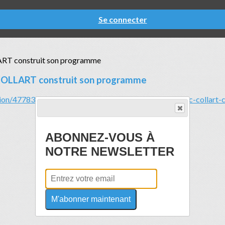
Se connecter
c COLLART construit son programme
gion/477837075647614/avec-son-grand-atelier-frederic-collart-
ABONNEZ-VOUS À
NOTRE NEWSLETTER
M'abonner maintenant